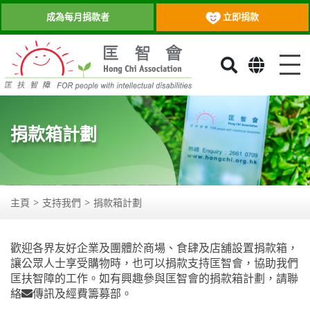
立即捐款
成為每月捐款者
目
捐款箱計劃
主頁
支持我們
捐款箱計劃
歡迎各界友好企業及團體於商場、食肆及店舖設置捐款箱，
讓公眾人士享受購物時，也可以捐款支持匡智會，協助我們
匡扶智障的工作。如有興趣參與匡智會的捐款箱計劃，請聯
絡
傳訊及經費籌募部
。