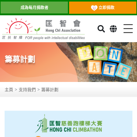
立即捐款
成為每月捐款者
目
籌募計劃
主頁
支持我們
籌募計劃