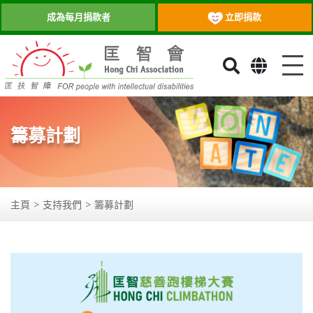
立即捐款
成為每月捐款者
目
籌募計劃
主頁
支持我們
籌募計劃