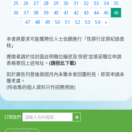
25
26
27
28
29
30
31
32
33
34
35
36
37
38
39
40
41
42
43
44
45
46
Next
47
48
49
50
51
52
53
54
»
本會將要求可能獲聘任人士自願進行「性罪行定罪紀錄查
核」
應徵者請於信封面註明職位編號及‘保密’並填妥
職位申請
表格
寄回上述地址。
(請按此下載)
如於廣告刊登後兩個月內未獲本會回覆約見，即其申請未
獲考慮。
(所收集的個人資料只作招聘用途)
訂閱我們