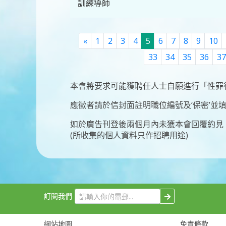
訓練導師
Previous
«
1
2
3
4
5
6
7
8
9
10
33
34
35
36
37
本會將要求可能獲聘任人士自願進行「性罪
應徵者請於信封面註明職位編號及‘保密’並
如於廣告刊登後兩個月內未獲本會回覆約見
(所收集的個人資料只作招聘用途)
訂閱我們
網站地圖
免責條款